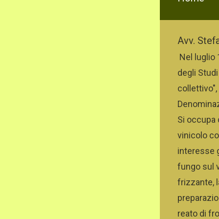
Avv. Stef
Nel
luglio 
degli Studi
collettivo"
Denominazio
Si occupa q
vinicolo co
interesse g
fungo sul 
frizzante, 
preparazion
reato di f