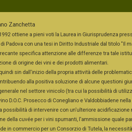
ano Zanchetta
1992 ottiene a pieni voti la Laurea in Giurisprudenza press
 di Padova con una tesi in Diritto Industriale dal titolo "Il 
, recante specifica attenzione alle differenze tra tale istitu
ne di origine dei vini e dei prodotti alimentari.
uindi sin dall'inizio della propria attività delle problema
ntribuendo alla positiva soluzione di alcune questioni giu
enerale nel settore vinicolo (tra cui la possibilità di utiliz
vino D.O.C. Prosecco di Conegliano e Valdobbiadene nella 
la possibilità di intervenire con un'ulteriore acidificazione 
e della cuvée per i vini spumanti, l'ammissione quale part
rode in commercio per un Consorzio di Tutela, la necessità